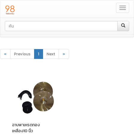
Toggl
navig
«
Previous
1
Next
»
ฉาบพาเหรดทอง
เหลือง10 นิ้ว