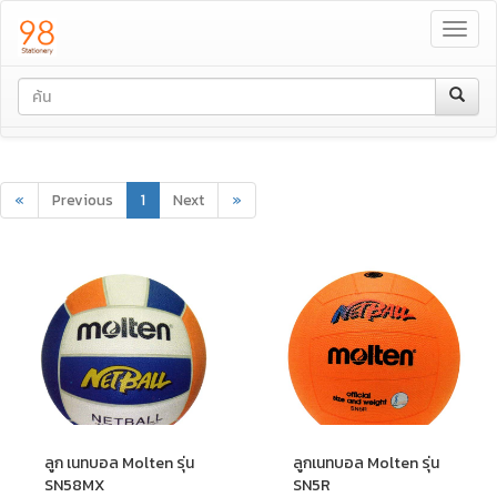
Toggl
navig
«
Previous
1
Next
»
ลูก เนทบอล Molten รุ่น
ลูกเนทบอล Molten รุ่น
SN58MX
SN5R