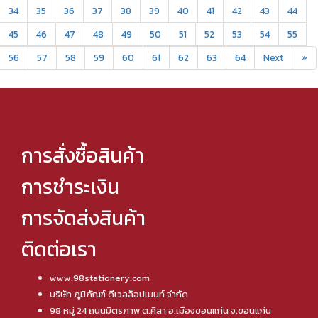
34
35
36
37
38
39
40
41
42
43
44
45
46
47
48
49
50
51
52
53
54
55
56
57
58
59
60
61
62
63
64
Next
»
การสั่งซื้อสินค้า
การชำระเงิน
การจัดส่งสินค้า
ติดต่อเรา
www.98stationery.com
บริษัท ภูมิภัณฑ์ ดีเวลล็อปเมนท์ จำกัด
98 หมู่ 24 ถนนมิตรภาพ ต.ศิลา อ.เมืองขอนแก่น จ.ขอนแก่น