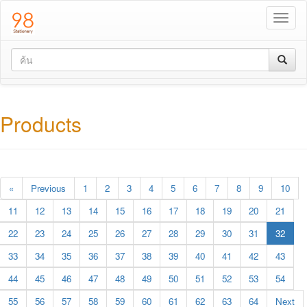
Toggl
naviga
Products
«
Previous
1
2
3
4
5
6
7
8
9
10
11
12
13
14
15
16
17
18
19
20
21
22
23
24
25
26
27
28
29
30
31
32
33
34
35
36
37
38
39
40
41
42
43
44
45
46
47
48
49
50
51
52
53
54
55
56
57
58
59
60
61
62
63
64
Next