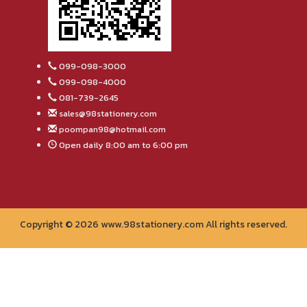
099-098-3000
099-098-4000
081-739-2645
sales@98stationery.com
poompan98@hotmail.com
Open daily 8:00 am to 6:00 pm
Copyright © 2026 www.98stationery.com All rights reserved.