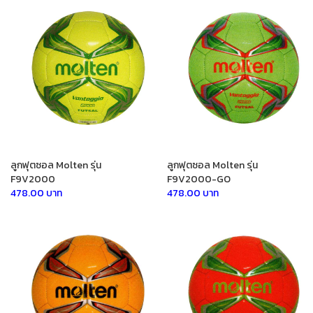
ลูกฟุตซอล Molten รุ่น
ลูกฟุตซอล Molten รุ่น
F9V2000
F9V2000-GO
478.00 บาท
478.00 บาท