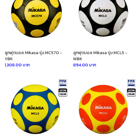
ลูกฟุตบอล Mikasa รุ่น MC570 -
ลูกฟุตบอล Mikasa รุ่น MCL5 -
YBK
WBK
1,308.00 บาท
894.00 บาท