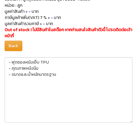
หน่วย : ลูก
มูลค่าสินค้า =
-
บาท
ภาษีมูลค้าเพิ่ม(VAT) 7 % =
-
บาท
มูลค่าสินค้ารวมภาษี =
-
บาท
Out of stock ! ไม่มีสินค้าในสต๊อก หากท่านสนใจสินค้าตัวนี้ โปรดติดต่อเจ้า
หน้าที่