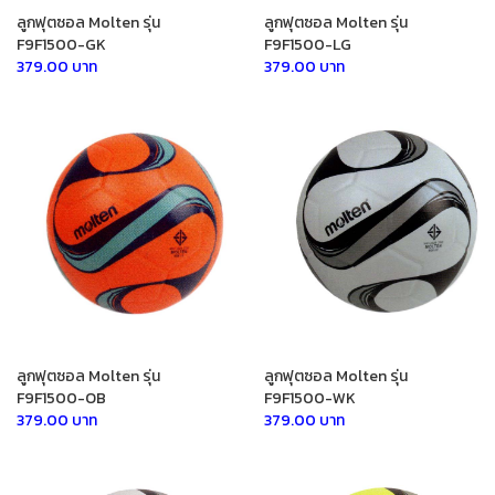
ลูกฟุตซอล Molten รุ่น
ลูกฟุตซอล Molten รุ่น
F9F1500-GK
F9F1500-LG
379.00 บาท
379.00 บาท
ลูกฟุตซอล Molten รุ่น
ลูกฟุตซอล Molten รุ่น
F9F1500-OB
F9F1500-WK
379.00 บาท
379.00 บาท