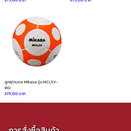
375.00 บาท
375.00 บาท
ลูกฟุตบอล Mikasa รุ่น MCL5V-
WO
375.00 บาท
การสั่งซื้อสินค้า