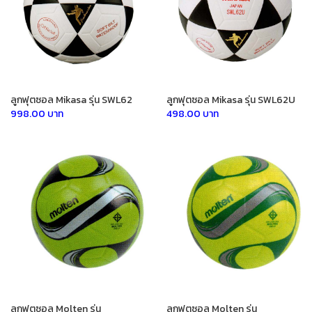
ลูกฟุตซอล Mikasa รุ่น SWL62
ลูกฟุตซอล Mikasa รุ่น SWL62U
998.00 บาท
498.00 บาท
ลูกฟุตซอล Molten รุ่น
ลูกฟุตซอล Molten รุ่น