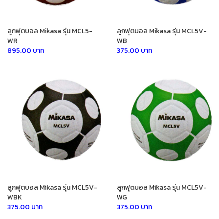
ลูกฟุตบอล Mikasa รุ่น MCL5-
ลูกฟุตบอล Mikasa รุ่น MCL5V-
WR
WB
895.00 บาท
375.00 บาท
ลูกฟุตบอล Mikasa รุ่น MCL5V-
ลูกฟุตบอล Mikasa รุ่น MCL5V-
WBK
WG
375.00 บาท
375.00 บาท