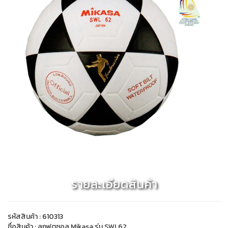
รายละเอียดสินค้า
รหัสสินค้า : 610313
ชื่อสินค้า : ลูกฟุตซอล Mikasa รุ่น SWL62