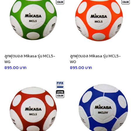
ลูกฟุตบอล Mikasa รุ่น MCL5-
ลูกฟุตบอล Mikasa รุ่น MCL5-
WG
WO
895.00 บาท
895.00 บาท