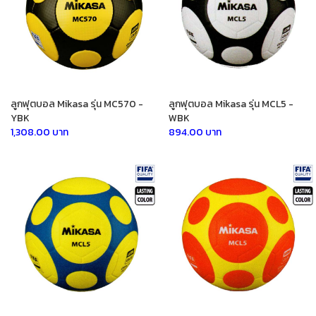
ลูกฟุตบอล Mikasa รุ่น MC570 -
ลูกฟุตบอล Mikasa รุ่น MCL5 -
YBK
WBK
1,308.00 บาท
894.00 บาท