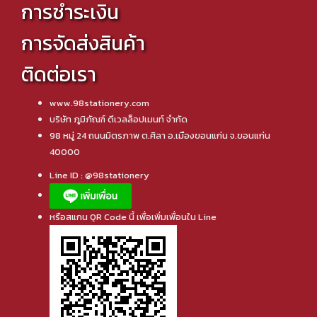
การชำระเงิน
การจัดส่งสินค้า
ติดต่อเรา
www.98stationery.com
บริษัท ภูมิภัณฑ์ ดีเวลล็อปเมนท์ จำกัด
98 หมู่ 24 ถนนมิตรภาพ ต.ศิลา อ.เมืองขอนแก่น จ.ขอนแก่น
40000
Line ID : @98stationery
หรือสแกน QR Code นี้ เพื่อเพิ่มเพื่อนใน Line