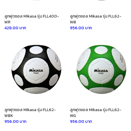
ลูกฟุตซอล Mikasa รุ่น FLL400-
ลูกฟุตซอล Mikasa รุ่น FLL62-
WR
WB
428.00 บาท
956.00 บาท
ลูกฟุตซอล Mikasa รุ่น FLL62-
ลูกฟุตซอล Mikasa รุ่น FLL62-
WBK
WG
956.00 บาท
956.00 บาท