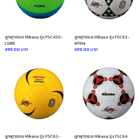
ลูกฟุตซอล Mikasa รุ่น FSC450-
ลูกฟุตซอล Mikasa รุ่น FSC62-
LSBB
White
499.00 บาท
499.00 บาท
ลูกฟุตซอล Mikasa รุ่น FSC62-
ลูกฟุตซอล Mikasa รุ่น FSC64