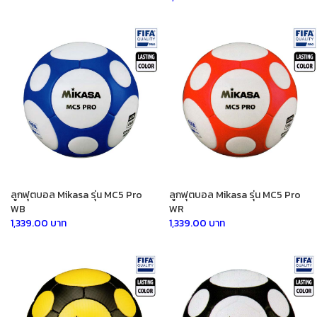
ลูกฟุตบอล Mikasa รุ่น MC5 Pro
ลูกฟุตบอล Mikasa รุ่น MC5 Pro
WB
WR
1,339.00 บาท
1,339.00 บาท